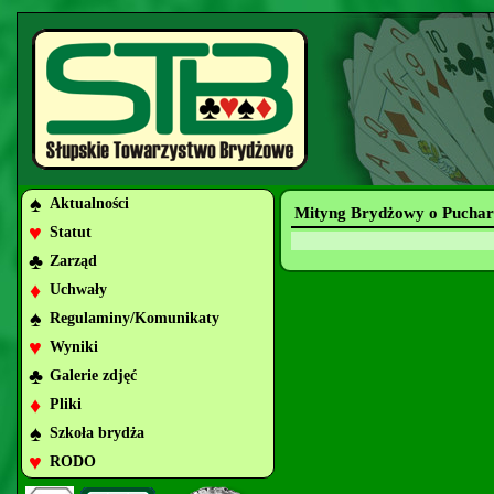
♠
Aktualności
Mityng Brydżowy o Puchar
♥
Statut
♣
Zarząd
♦
Uchwały
♠
Regulaminy/Komunikaty
♥
Wyniki
♣
Galerie zdjęć
♦
Pliki
♠
Szkoła brydża
♥
RODO