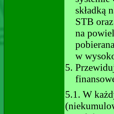
składką n
STB oraz 
na powiel
pobierana
w wysokoś
Przewiduj
finansowe
5.1. W każd
(niekumulo