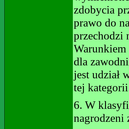
zdobycia pr
prawo do na
przechodzi n
Warunkiem 
dla zawodn
jest udział
tej kategorii
6. W klasyf
nagrodzeni 