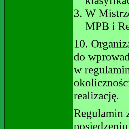
klasyfika
W Mistrz
MPB i R
10. Organiz
do wprowad
w regulamin
okolicznośc
realizację.
Regulamin z
posiedzeniu