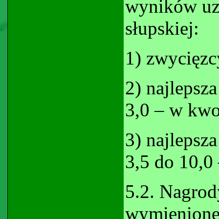
wyników uzy
słupskiej:
1) zwycięzc
2) najlepsz
3,0 – w kwo
3) najlepsz
3,5 do 10,0
5.2. Nagrod
wymienionej