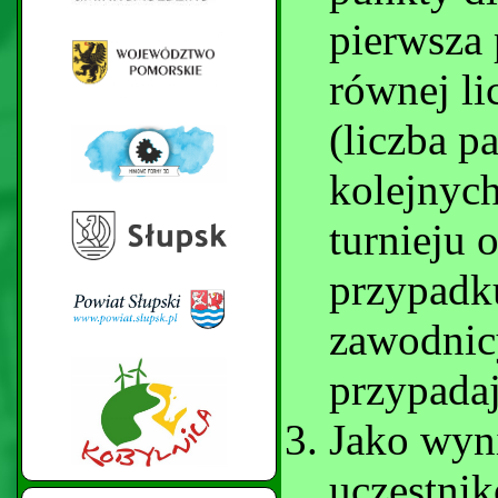
pierwsza 
równej li
(liczba p
kolejnyc
turnieju 
przypadk
zawodnic
przypada
Jako wyn
uczestnik