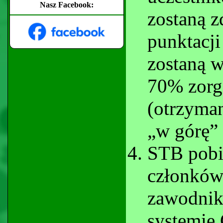
Nasz Facebook:
zostaną z
punktacji
zostaną w
70% zorg
(otrzyman
„w górę” 
STB pobi
członków
zawodnik
systemie