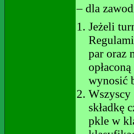
– dla zawod
Jeżeli tu
Regulami
par oraz
opłaconą
wynosić b
Wszyscy z
składkę 
pkle w kla