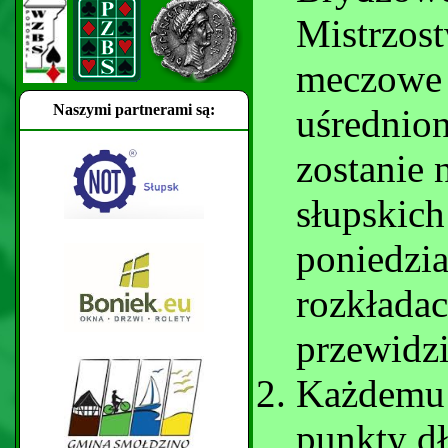
Mistrzos
meczowe 
Naszymi partnerami są:
uśrednio
zostanie
słupskich
poniedzi
rozkłada
przewidz
Każdemu 
punkty d