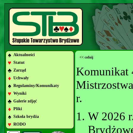
♠
Aktualności
<< cofnij
♥
Statut
Komunikat 4
♣
Zarząd
♦
Uchwały
Mistrzostwa
♠
Regulaminy/Komunikaty
♥
Wyniki
r.
♣
Galerie zdjęć
♦
Pliki
W 2026 r
♠
Szkoła brydża
♥
RODO
Brydżowe