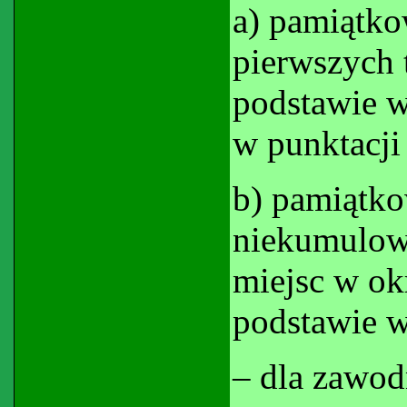
a) pamiątk
pierwszych 
podstawie 
w punktacji
b) pamiątko
niekumulow
miejsc w ok
podstawie w
– dla zawod