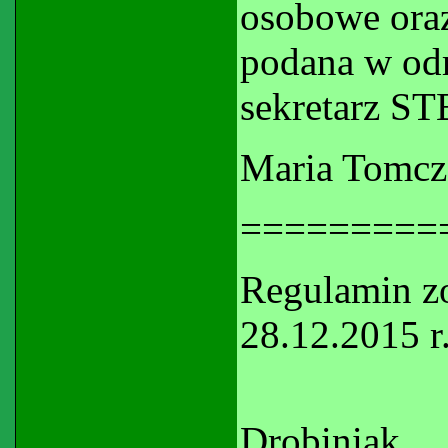
osobowe oraz
podana w od
sekretarz ST
Maria Tomcze
=========
Regulamin zo
28.12.2015 r
I-vpre
Drobiniak