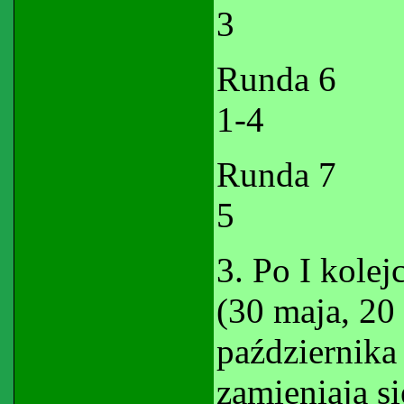
3
Runda 
1-4
Runda 
5
3. Po I kole
(30 maja, 20
października 
zamieniają si