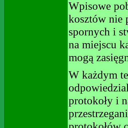
Wpisowe pobi
kosztów nie 
spornych i s
na miejscu k
mogą zasięgn
W każdym te
odpowiedzial
protokoły i 
przestrzegan
protokołów c