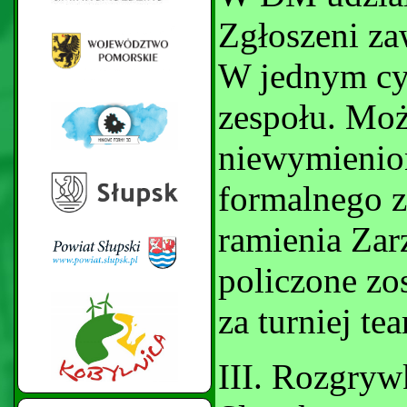
Zgłoszeni z
W jednym cy
zespołu. Moż
niewymienio
formalnego z
ramienia Za
policzone zo
za turniej te
III. Rozgryw