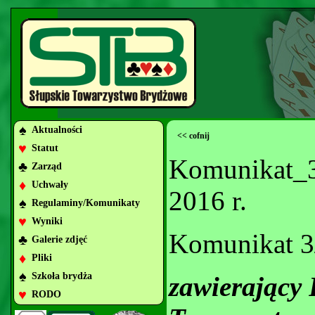
♠
Aktualności
<< cofnij
♥
Statut
Komunikat_3
♣
Zarząd
♦
Uchwały
2016 r.
♠
Regulaminy/Komunikaty
♥
Wyniki
Komunikat 3
♣
Galerie zdjęć
♦
Pliki
♠
Szkoła brydża
zawierający
♥
RODO