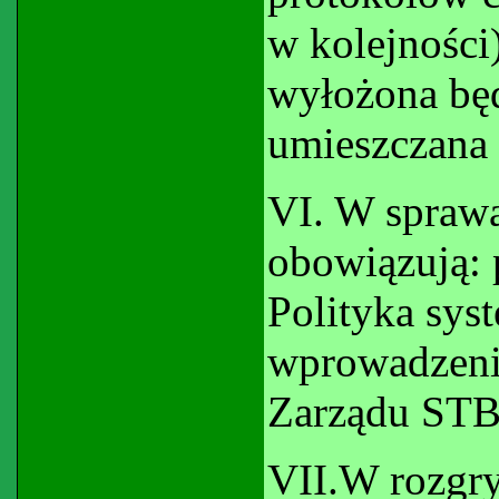
w kolejności
wyłożona będ
umieszczana 
VI. W sprawa
obowiązują:
Polityka sys
wprowadzenie
Zarządu STB
VII.W rozgry