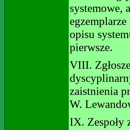
systemowe, a
egzemplarze 
opisu system
pierwsze.
VIII. Zgłosz
dyscyplinarn
zaistnienia 
W. Lewando
IX. Zespoły 