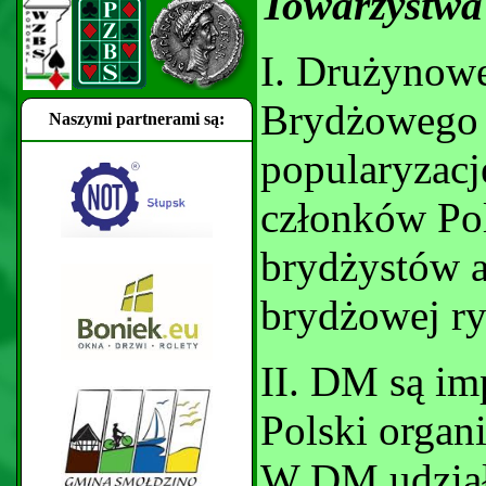
Towarzystwa
I. Drużynow
Brydżowego 
Naszymi partnerami są:
popularyzacj
członków Po
brydżystów 
brydżowej ry
II. DM są im
Polski orga
W DM udział