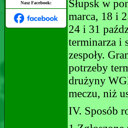
Słupsk w poni
Nasz Facebook:
marca, 18 i 2
24 i 31 paźdz
terminarza i 
zespoły. Gra
potrzeby ter
drużyny WGI
meczu, niż u
IV. Sposób r