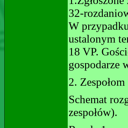
1.Zgłoszone 
32-rozdaniow
W przypadku
ustalonym te
18 VP. Gości
gospodarze w
2. Zespołom 
Schemat rozg
zespołów).