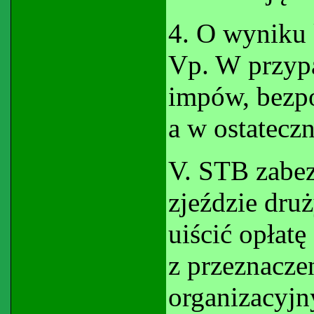
4. O wyniku
Vp. W przypa
impów, bezp
a w ostatecz
V. STB zabez
zjeździe dru
uiścić opłat
z przeznacze
organizacyjny