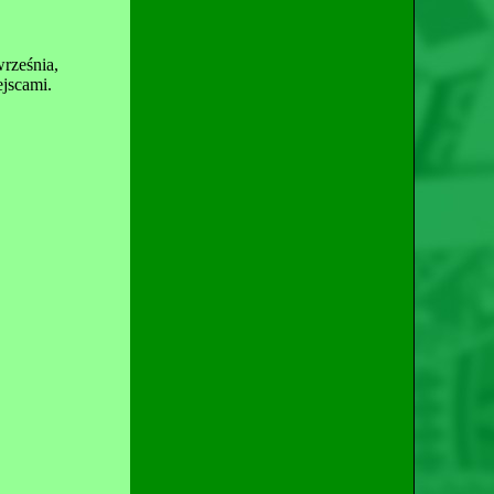
rześnia,
ejscami.