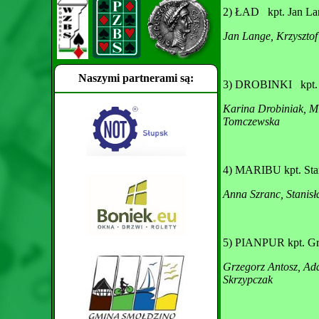
2) ŁAD kpt. Jan 
Jan Lange, Krzysztof
Naszymi partnerami są:
3) DROBINKI kpt. 
Karina Drobiniak, M
Tomczewska
4) MARIBU kpt. Sta
Anna Szranc, Stanisł
5) PIANPUR kpt. Gr
Grzegorz Antosz, Ada
Skrzypczak