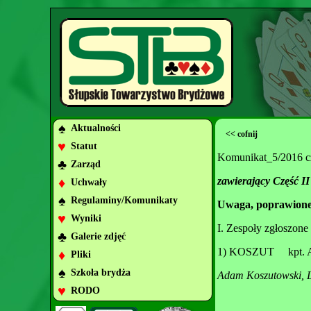
♠
Aktualności
<< cofnij
♥
Statut
Komunikat_5/2016 
♣
Zarząd
♦
zawierający Część 
Uchwały
♠
Regulaminy/Komunikaty
Uwaga, poprawione
♥
Wyniki
I. Zespoły zgłoszone
♣
Galerie zdjęć
1) KOSZUT kpt. Ad
♦
Pliki
♠
Szkoła brydża
Adam Koszutowski, L
♥
RODO