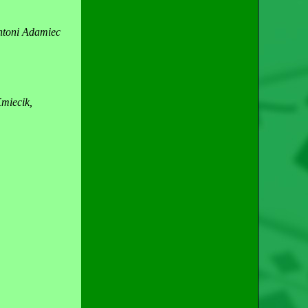
Antoni Adamiec
miecik,