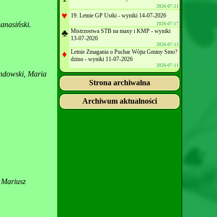
2026-07-21
♥
19. Letnie GP Ustki - wyniki 14-07-2026
anasiński.
2026-07-17
♣
Mistrzostwa STB na maxy i KMP - wyniki
13-07-2026
2026-07-13
♦
Letnie Zmagania o Puchar Wójta Gminy Smo?
dzino - wyniki 11-07-2026
2026-07-11
ndowski, Maria
Strona archiwalna
Archiwum aktualności
 Mariusz