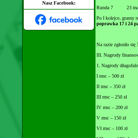
Nasz Facebook:
Runda 7 23
Po I kolejce, gramy 
poprawka 17 i 24 p
Na razie zgłosiło się
III. Nagrody finanso
1. Nagrody długofalo
I msc – 500 zł
II msc – 350 zł
III msc – 250 zł
IV msc – 200 zł
V msc – 150 zł
VI msc – 100 zł