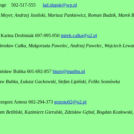
Lange 502-517-555
lad.slupsk@wp.pl
 Meyer, Andrzej Jasiński, Mariusz Pankiewicz, Roman Budzik, Marek B
Karina Drobiniak 697-995-950
mirek-calka@o2.pl
irosław Całka, Małgorzata Pawelec, Andrzej Pawelec, Wojciech Lewa
nisław Bubka 601-692-857
biuro@maribu.pl
aw Bubka, Łukasz Gackowski, Stefan Lipiński, Feliks Sosnówka
zegorz Antosz 602-294-373
grzesio02@o2.pl
m Betliński, Kazimierz Gierulski, Zdzisław Gębal, Bogdan Kozłowski,