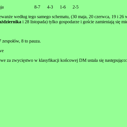
 maja 8-7 4-3 1-6 2-5
rewanże według tego samego schematu, (30 maja, 20 czerwca, 19 i 26 w
aździernika
i 28 listopada) tylko gospodarze i goście zamieniają się mi
 7 zespołów, 8 to pauza.
we
we za zwycięstwo w klasyfikacji końcowej DM ustala się następująco: