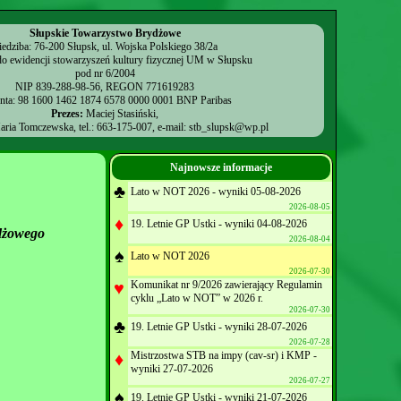
Słupskie Towarzystwo Brydżowe
iedziba: 76-200 Słupsk, ul. Wojska Polskiego 38/2a
o ewidencji stowarzyszeń kultury fizycznej UM w Słupsku
pod nr 6/2004
NIP 839-288-98-56, REGON 771619283
onta: 98 1600 1462 1874 6578 0000 0001 BNP Paribas
Prezes:
Maciej Stasiński,
ria Tomczewska, tel.: 663-175-007, e-mail:
stb_slupsk@wp.pl
Najnowsze informacje
♣
Lato w NOT 2026 - wyniki 05-08-2026
2026-08-05
♦
19. Letnie GP Ustki - wyniki 04-08-2026
dżowego
2026-08-04
♠
Lato w NOT 2026
2026-07-30
♥
Komunikat nr 9/2026 zawierający Regulamin
cyklu „Lato w NOT” w 2026 r.
2026-07-30
♣
19. Letnie GP Ustki - wyniki 28-07-2026
2026-07-28
♦
Mistrzostwa STB na impy (cav-sr) i KMP -
wyniki 27-07-2026
2026-07-27
♠
19. Letnie GP Ustki - wyniki 21-07-2026