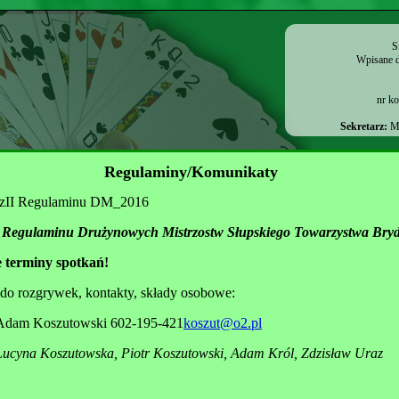
S
Wpisane d
nr k
Sekretarz:
Ma
Regulaminy/Komunikaty
czII Regulaminu DM_2016
II Regulaminu Drużynowych Mistrzostw Słupskiego Towarzystwa Bry
 terminy spotkań!
 do rozgrywek, kontakty, składy osobowe:
am Koszutowski 602-195-421
koszut@o2.pl
ucyna Koszutowska, Piotr Koszutowski, Adam Król, Zdzisław Uraz