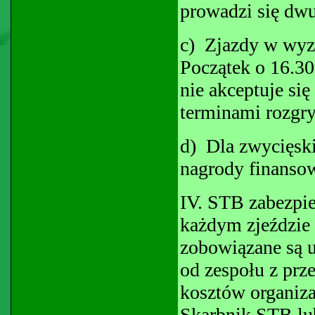
prowadzi się dw
c) Zjazdy w wyzn
Początek o 16.30
nie akceptuje s
terminami rozg
d) Dla zwycięsk
nagrody finanso
IV. STB zabezpiec
każdym zjeździe
zobowiązane są u
od zespołu z prz
kosztów organiza
Skarbnik STB lu