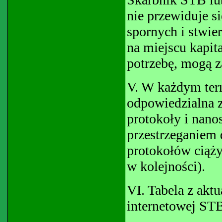
nie przewiduje s
spornych i stwie
na miejscu kapit
potrzebę, mogą z
V. W każdym ter
odpowiedzialna z
protokoły i nano
przestrzeganiem
protokołów ciąży
w kolejności).
VI. Tabela z akt
internetowej STB