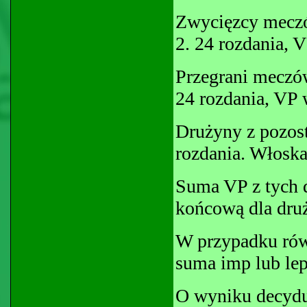
Zwycięzcy meczów
2. 24 rozdania, V
Przegrani meczów
24 rozdania, VP 
Drużyny z pozost
rozdania. Włoska
Suma VP z tych 
końcową dla druż
W przypadku rów
suma imp lub lep
O wyniku decydu