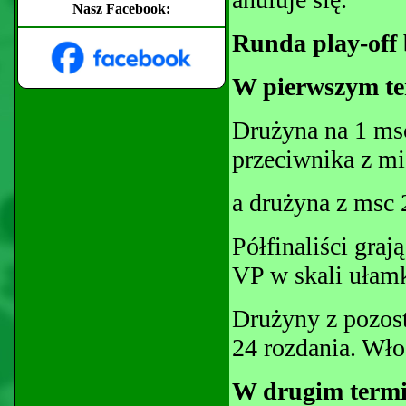
Nasz Facebook:
Runda play-off
W pierwszym te
Drużyna na 1 msc
przeciwnika z mi
a drużyna z msc 2
Półfinaliści graj
VP w skali ułam
Drużyny z pozost
24 rozdania. Wło
W drugim termi