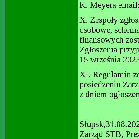
K. Meyera emai
X. Zespoły zgłos
osobowe, schema
finansowych zos
Zgłoszenia przy
15 września 2025
XI. Regulamin z
posiedzeniu Zarz
z dniem ogłoszen
Słupsk
Zarząd STB, Prez