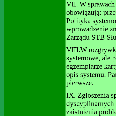
VII. W sprawach 
obowiązują: prz
Polityka systemo
wprowadzenie zmi
Zarządu STB Słu
VIII.W rozgrywk
systemowe, ale p
egzemplarze kar
opis systemu. Pa
pierwsze.
IX. Zgłoszenia 
dyscyplinarnych 
zaistnienia prob