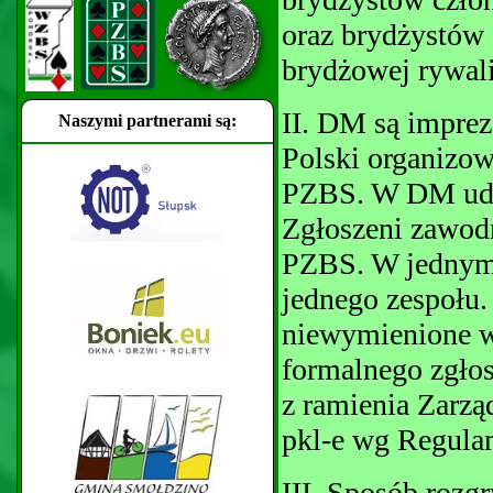
oraz brydżystów
brydżowej rywali
II. DM są impre
Naszymi partnerami są:
Polski organizo
PZBS. W DM udzi
Zgłoszeni zawod
PZBS. W jednym 
jednego zespołu.
niewymienione w
formalnego zgłos
z ramienia Zarz
pkl-e wg Regulam
III. Sposób rozg