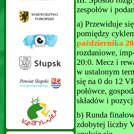
zespołów i poda
a) Przewiduje się
pomiędzy cykle
października 20
rozdaniowe, imp-
20:0. Mecz i rew
w ustalonym term
się na 0 do 12 VP
połówce, gospod
składów i pozycj
b) Runda finałow
zdobytej liczby V
anuluje się.