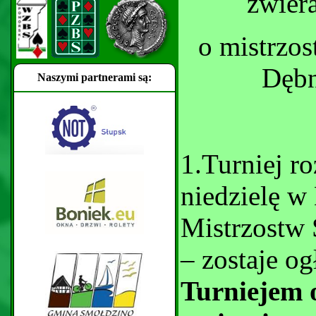
zwiera
o mistrzos
Dębn
Naszymi partnerami są:
1.Turniej r
niedzielę w
Mistrzostw 
– zostaje o
Turniejem 