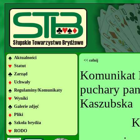
♠
Aktualności
<< cofnij
♥
Statut
Komunikat 
♣
Zarząd
♦
Uchwały
puchary pan
♠
Regulaminy/Komunikaty
♥
Wyniki
Kaszubska
♣
Galerie zdjęć
♦
Pliki
K
♠
Szkoła brydża
♥
RODO