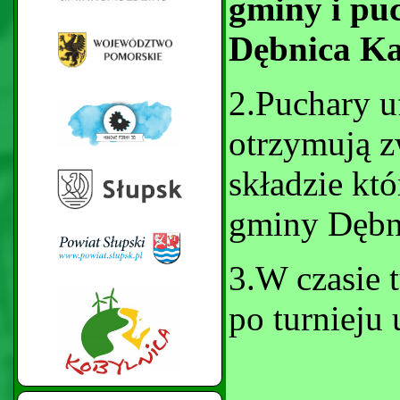
gminy i pu
Dębnica Ka
2.Puchary u
otrzymują z
składzie kt
gminy Dębn
3.W czasie 
po turnieju