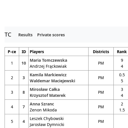
TC
Results
Private scores
P-ce
ID
Players
Districts
Rank
Maria Tomczewska
9
1
10
PM
Andrzej Frąckowiak
4
Kamila Markiewicz
0.5
2
3
PM
Waldemar Maciejewski
5
Mirosław Całka
3
3
8
PM
Krzysztof Materek
4
Anna Szranc
2
4
7
PM
Zenon Mikoda
1.5
Leszek Chybowski
5
4
PM
Jarosław Dymnicki