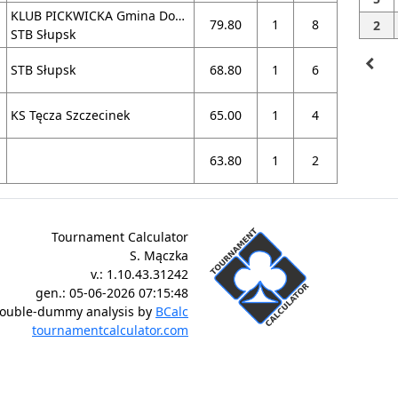
KLUB PICKWICKA Gmina Dobra
79.80
1
8
2
STB Słupsk
navigate_before
STB Słupsk
68.80
1
6
KS Tęcza Szczecinek
65.00
1
4
63.80
1
2
Tournament Calculator
S. Mączka
v.:
1.10.43.31242
gen.:
05-06-2026 07:15:48
ouble-dummy analysis by
BCalc
tournamentcalculator.com