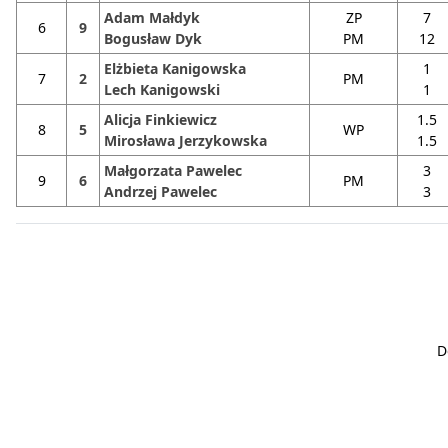
Adam Małdyk
ZP
7
6
9
Bogusław Dyk
PM
12
Elżbieta Kanigowska
1
7
2
PM
Lech Kanigowski
1
Alicja Finkiewicz
1.5
8
5
WP
Mirosława Jerzykowska
1.5
Małgorzata Pawelec
3
9
6
PM
Andrzej Pawelec
3
D