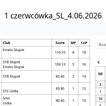
1 czerwcówka_SL_4.06.2026
Club
Score
MP
CoP
Emato Słupsk
116.10
8
18
STB Słupsk
navigate_before
109.13
5
16
Emato Słupsk
NS
STB Słupsk
85.40
2
14
3
83.80
1
12
STS Ustka
1
Smo
10
80.40
1
10
Ustka
5