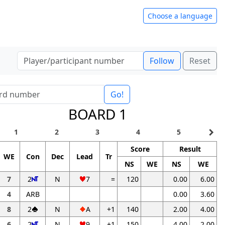
Choose a language
Follow
Reset
Go!
BOARD 1
navigate_next
1
2
3
4
5
Score
Result
WE
Con
Dec
Lead
Tr
NS
WE
NS
WE
7
2
N
7
=
120
0.00
6.00
4
ARB
0.00
3.60
8
2
N
A
+1
140
2.00
4.00
6
2
N
9
+1
150
4.00
2.00