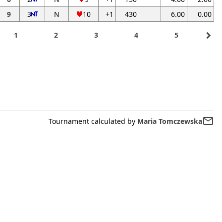
9
3
N
10
+1
430
6.00
0.00
navigate_next
1
2
3
4
5
mail_outline
Tournament calculated by
Maria Tomczewska