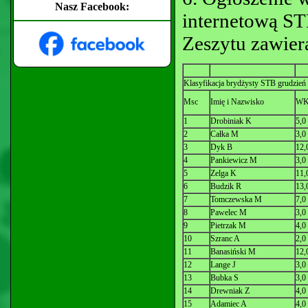
Nasz Facebook:
internetową S
Zeszytu zawier
Klasyfikacja brydżysty STB grudzień
Msc
Imię i Nazwisko
W
1
Drobiniak K
5,0
2
Całka M
3,0
3
Dyk B
12,
4
Pankiewicz M
3,0
5
Zelga K
11,
6
Budzik R
13,
7
Tomczewska M
7,0
8
Pawelec M
3,0
9
Pietrzak M
4,0
10
Szranc A
2,0
11
Banasiński M
12,
12
Lange J
3,0
13
Bubka S
3,0
14
Drewniak Z
4,0
15
Adamiec A
4,0