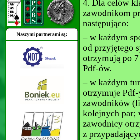
4. Dla celów kl
zawodnikom prz
następująco:
Naszymi partnerami są:
– w każdym spot
od przyjętego 
otrzymują po 7
Pdf-ów.
– w każdym tur
otrzymuje Pdf-y
zawodników (li
kolejnych par;
zawodnicy otrz
z przypadający