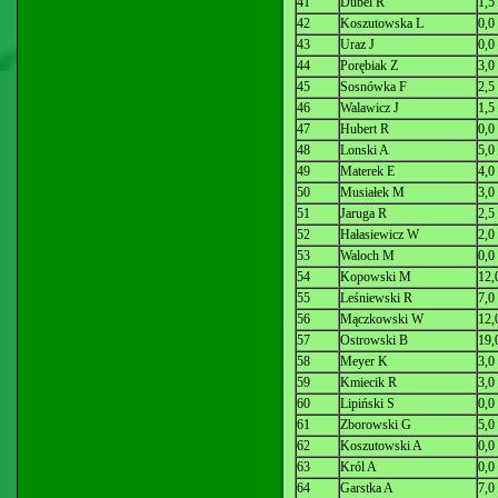
41
Dubel R
1,5
42
Koszutowska L
0,0
43
Uraz J
0,0
44
Porębiak Z
3,0
45
Sosnówka F
2,5
46
Walawicz J
1,5
47
Hubert R
0,0
48
Lonski A
5,0
49
Materek E
4,0
50
Musiałek M
3,0
51
Jaruga R
2,5
52
Hałasiewicz W
2,0
53
Waloch M
0,0
54
Kopowski M
12,
55
Leśniewski R
7,0
56
Mączkowski W
12,
57
Ostrowski B
19,
58
Meyer K
3,0
59
Kmiecik R
3,0
60
Lipiński S
0,0
61
Zborowski G
5,0
62
Koszutowski A
0,0
63
Król A
0,0
64
Garstka A
7,0