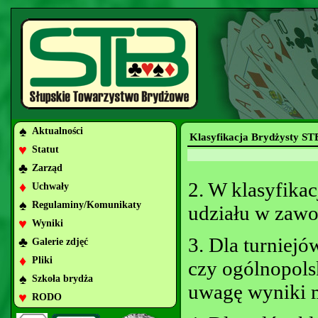
♠
Aktualności
Klasyfikacja Brydżysty ST
♥
Statut
♣
Zarząd
2. W klasyfikac
♦
Uchwały
♠
Regulaminy/Komunikaty
udziału w zawo
♥
Wyniki
3. Dla turniej
♣
Galerie zdjęć
♦
Pliki
czy ogólnopolsk
♠
Szkoła brydża
uwagę wyniki 
♥
RODO