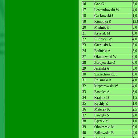
16
Gan G
3,0
17
Lewandowski W
4,0
18
Gackowski Ł
1,0
19
Konopka R
12,
20
Mielnik K
5,0
21
Krysiak M
0,0
22
Rudnicki W
4,0
23
Gierulski K
3,0
24
Betliński A
3,0
27
Okuniewski W
0,0
28
Zbrojewska O
0,0
29
Jasiński A
5,0
30
Szczechowicz S
0,0
31
Prusiński A
4,0
32
Majchrowski W
4,0
33
Pawelec A
3,0
34
Krajnik D
1,5
35
Rychły Z
1,0
36
Materek K
2,5
37
Pawlęty S
2,0
38
Pączek M
1,0
39
Obolewski M
0,0
40
Falkowska B
4,0