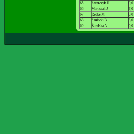
65
Łazarczyk H
0,0
66
Maruszak J
7,0
67
Radke M
0,0
68
Szulecki B
3,0
69
Żuralska A
0,0