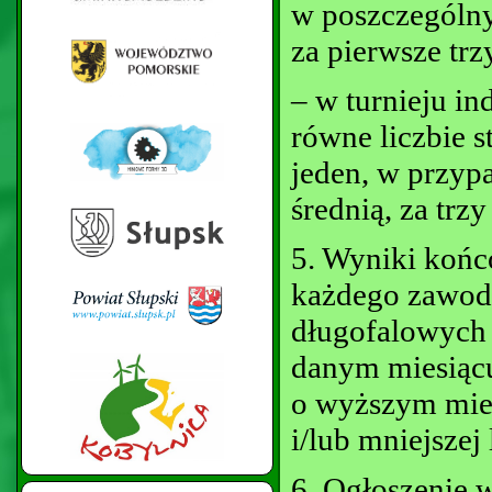
w poszczególny
za pierwsze trz
– w turnieju i
równe liczbie 
jeden, w przyp
średnią, za trzy
5. Wyniki końco
każdego zawod
długofalowych 
danym miesiącu
o wyższym mie
i/lub mniejszej 
6. Ogłoszenie 