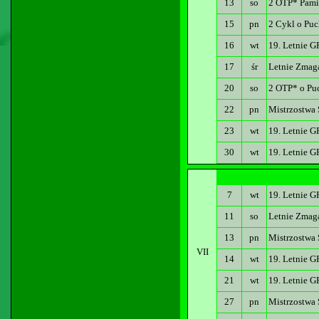
13
so
2 OTP* Pami
15
pn
2 Cykl o Puc
16
wt
19. Letnie G
17
śr
Letnie Zmag
20
so
2 OTP* o Pu
22
pn
Mistrzostwa 
23
wt
19. Letnie G
30
wt
19. Letnie G
7
wt
19. Letnie G
11
so
Letnie Zmag
13
pn
Mistrzostwa
VII
14
wt
19. Letnie G
21
wt
19. Letnie G
27
pn
Mistrzostwa 