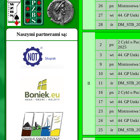
26
pn
Mistrzostwa 
27
wt
44. GP Ustki
28
śr
DM_STB_20
Naszymi partnerami są:
2 Cykl o Puc
2
pn
2025
3
wt
44. GP Ustki
9
pn
Mistrzostwa
10
wt
44. GP Ustki
11
śr
DM_STB_2025
II
16
pn
2 Cykl o Puc
17
wt
44. GP Ustki
23
pn
Mistrzostwa 
24
wt
44. GP Ustki
25
śr
DM_STB_202