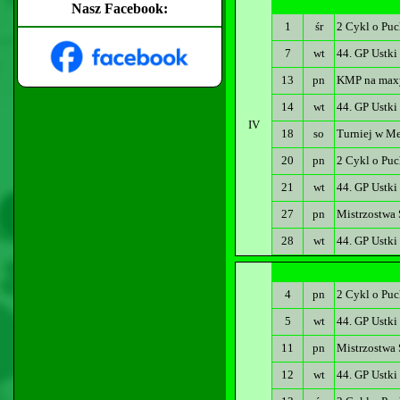
Nasz Facebook:
1
śr
2 Cykl o Puc
7
wt
44. GP Ustki
13
pn
KMP na maxy
14
wt
44. GP Ustki
IV
18
so
Turniej w Me
20
pn
2 Cykl o Puc
21
wt
44. GP Ustki
27
pn
Mistrzostwa 
28
wt
44. GP Ustki
4
pn
2 Cykl o Puc
5
wt
44. GP Ustki
11
pn
Mistrzostwa
12
wt
44. GP Ustki