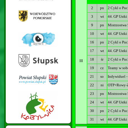
2
pn
2 Cykl o Puc
3
wt
44. GP Ustki
9
pn
Mistrzostwa
10
wt
44. GP Ustki
16
pn
2 Cykl o Puc
17
wt
44. GP Ustki
18
śr
2 Cykl o Puc
III
19
cz
Teamy w sob
21
so
Indywiduel -
22
ni
OTP+Rowy-Z
23
pn
Mistrzostwa 
24
wt
44. GP Ustki
30
pn
2 Cykl o Puc
31
wt
44. GP Ustki