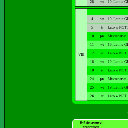
28
wt
19. Letnie G
4
wt
19. Letnie G
5
śr
Lato w NOT
10
pn
Mistrzostwa
11
wt
19. Letnie G
12
śr
Lato w NOT
VIII
18
wt
19. Letnie G
19
śr
Lato w NOT
24
pn
Mistrzostwa 
25
wt
19. Letnie G
26
śr
Lato w NOT
link do strony z
programem