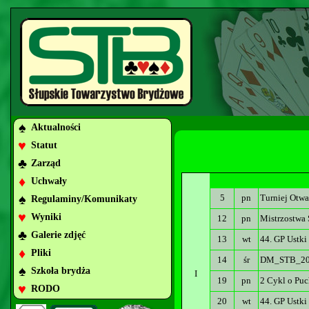
♠
Aktualności
♥
Statut
♣
Zarząd
♦
Uchwały
♠
5
pn
Turniej Otwa
Regulaminy/Komunikaty
♥
Wyniki
12
pn
Mistrzostwa
♣
Galerie zdjęć
13
wt
44. GP Ustki
♦
Pliki
14
śr
DM_STB_20
♠
Szkoła brydża
I
19
pn
2 Cykl o Puc
♥
RODO
20
wt
44. GP Ustki