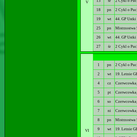
13
śr
2 Cykl o Puc
V
18
pn
2 Cykl o Puc
19
wt
44. GP Ustki
25
pn
Mistrzostwa 
26
wt
44. GP Ustki
27
śr
2 Cykl o Puc
1
pn
2 Cykl o Puc
2
wt
19. Letnie G
4
cz
Czerwcowka
5
pt
Czerwcowka
6
so
Czerwcowka
7
ni
Czerwcowka
8
pn
Mistrzostwa
9
wt
19. Letnie 
VI