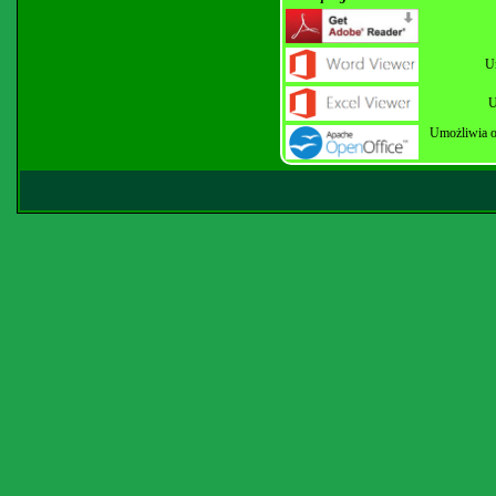
U
U
Umożliwia o