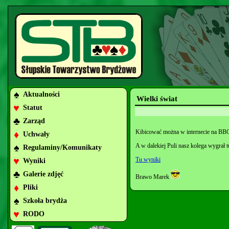
♠
Aktualności
Wielki świat
♥
Statut
♣
Zarząd
Kibicować można w internecie na BB
♦
Uchwały
♠
A w dalekiej Puli nasz kolega wygrał 
Regulaminy/Komunikaty
♥
Tu wyniki
Wyniki
♣
Galerie zdjęć
Brawo Marek
♦
Pliki
♠
Szkoła brydża
♥
RODO