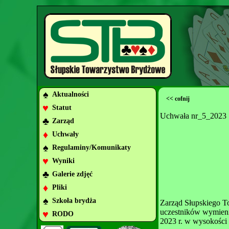
♠
Aktualności
<< cofnij
♥
Statut
Uchwała nr_5_2023
♣
Zarząd
♦
Uchwały
♠
Regulaminy/Komunikaty
♥
Wyniki
♣
Galerie zdjęć
♦
Pliki
♠
Szkoła brydża
Zarząd Słupskiego T
uczestników wymieni
♥
RODO
2023 r. w wysokości 