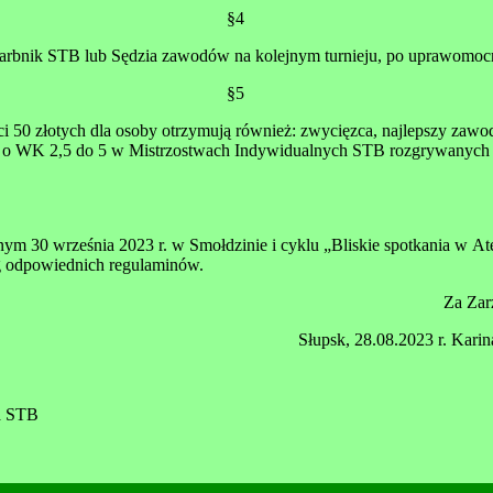
§4
rbnik STB lub Sędzia zawodów na kolejnym turnieju, po uprawomoc
§5
 50 złotych dla osoby otrzymują również: zwycięzca, najlepszy zaw
k o WK 2,5 do 5 w Mistrzostwach Indywidualnych STB rozgrywanych 
ym 30 września 2023 r. w Smołdzinie i cyklu „Bliskie spotkania w At
g odpowiednich regulaminów.
Za Za
Słupsk, 28.08.2023 r. Kari
wa STB