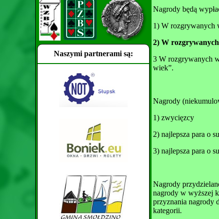
Nagrody będą wypłac
1) W rozgrywanych w
2) W rozgrywanych
Naszymi partnerami są:
3 W rozgrywanych w 
wiek”.
Nagrody (niekumulow
1) zwycięzcy
2) najlepsza para o 
3) najlepsza para o 
Nagrody przydzielane
nagrody w wyższej ka
przyznania nagrody 
kategorii.