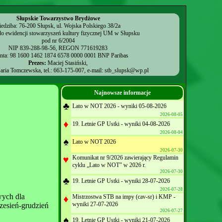
Słupskie Towarzystwo Brydżowe
iedziba: 76-200 Słupsk, ul. Wojska Polskiego 38/2a
o ewidencji stowarzyszeń kultury fizycznej UM w Słupsku
pod nr 6/2004
NIP 839-288-98-56, REGON 771619283
onta: 98 1600 1462 1874 6578 0000 0001 BNP Paribas
Prezes:
Maciej Stasiński,
ria Tomczewska, tel.: 663-175-007, e-mail:
stb_slupsk@wp.pl
Najnowsze informacje
♣
Lato w NOT 2026 - wyniki 05-08-2026
2026-08-05
♦
19. Letnie GP Ustki - wyniki 04-08-2026
2026-08-04
♠
Lato w NOT 2026
2026-07-30
♥
Komunikat nr 9/2026 zawierający Regulamin
cyklu „Lato w NOT” w 2026 r.
2026-07-30
♣
19. Letnie GP Ustki - wyniki 28-07-2026
2026-07-28
wych dla
♦
Mistrzostwa STB na impy (cav-sr) i KMP -
wyniki 27-07-2026
zesień-grudzień
2026-07-27
♠
19. Letnie GP Ustki - wyniki 21-07-2026