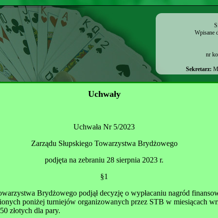
S
Wpisane d
nr k
Sekretarz:
Ma
Uchwały
Uchwała Nr 5/2023
Zarządu Słupskiego Towarzystwa Brydżowego
podjęta na zebraniu 28 sierpnia 2023 r.
§1
owarzystwa Brydżowego podjął decyzję o wypłacaniu nagród finanso
onych poniżej turniejów organizowanych przez STB w miesiącach wr
50 złotych dla pary.