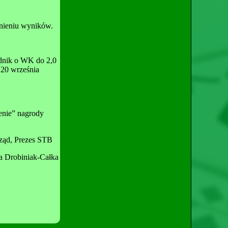
nieniu wyników.
odnik o WK do 2,0
20 września
enie” nagrody
rząd, Prezes STB
na Drobiniak-Całka