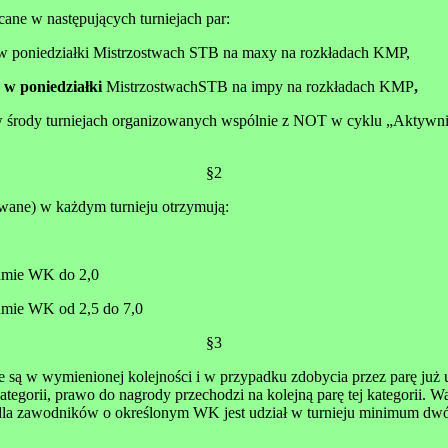
ane w następujących turniejach par:
 poniedziałki Mistrzostwach STB na maxy na rozkładach KMP,
 w poniedziałki
MistrzostwachSTB na impy na rozkładach KMP
,
środy turniejach organizowanych wspólnie z NOT w cyklu „Aktywni
§2
ane) w każdym turnieju otrzymują:
sumie WK do 2,0
sumie WK od 2,5 do 7,0
§3
 są w wymienionej kolejności i w przypadku zdobycia przez parę już
tegorii, prawo do nagrody przechodzi na kolejną parę tej kategorii. 
dla zawodników o określonym WK jest udział w turnieju minimum dwóc