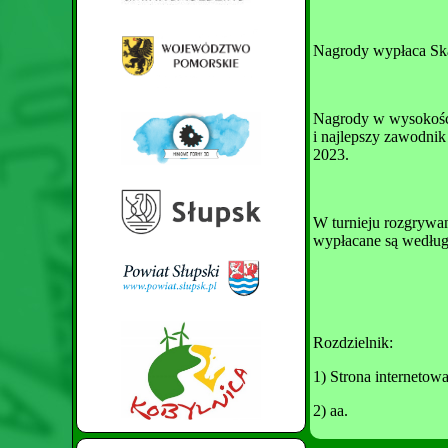
Nagrody wypłaca Ska
Nagrody w wysokości
i najlepszy zawodni
2023.
W turnieju rozgrywan
wypłacane są wedłu
Rozdzielnik:
1) Strona interneto
2) aa.