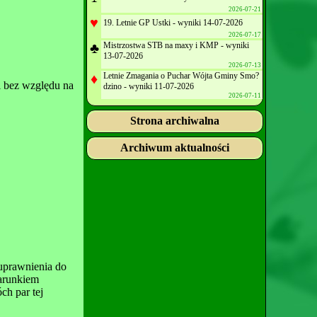
2026-07-21
♥
19. Letnie GP Ustki - wyniki 14-07-2026
2026-07-17
♣
Mistrzostwa STB na maxy i KMP - wyniki
13-07-2026
2026-07-13
♦
Letnie Zmagania o Puchar Wójta Gminy Smo?
 bez względu na
dzino - wyniki 11-07-2026
2026-07-11
Strona archiwalna
Archiwum aktualności
 uprawnienia do
Warunkiem
h par tej