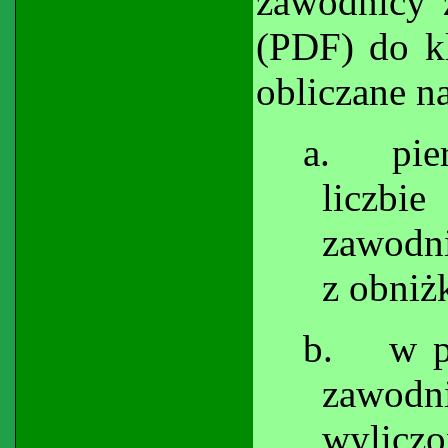
zawodnicy 
(PDF) do kl
obliczane n
a.
pie
liczbi
zawodn
z obniż
b.
w p
zawodni
wylicz