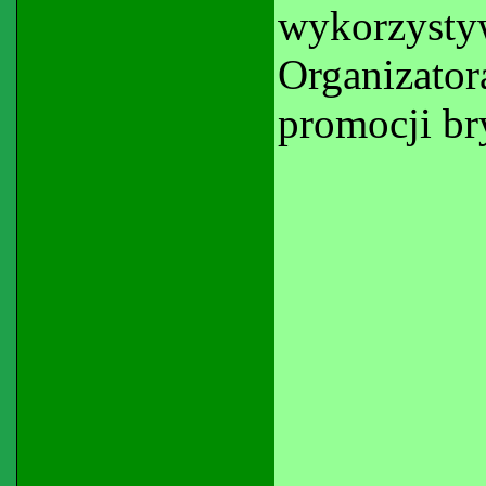
wykorzys
Organizator
promocji br