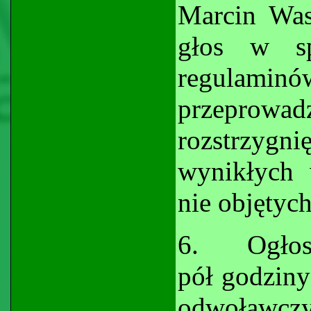
Marcin Was
głos w s
regulamin
przeprow
rozstrzygni
wynikłych 
nie objętyc
6.
Ogłos
pół godziny
odwoławc