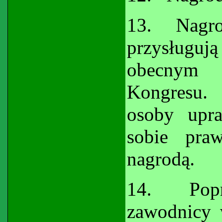
13.
Nagro
przysług
obecnym 
Kongresu.
osoby upra
sobie pra
nagrodą.
14.
Pop
zawodnicy 