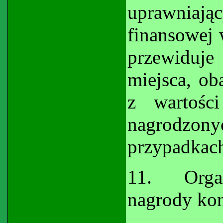
uprawniaj
finansowej 
przewiduj
miejsca, ob
z wartośc
nagrodz
przypadkach
11.
Orga
nagrody ko