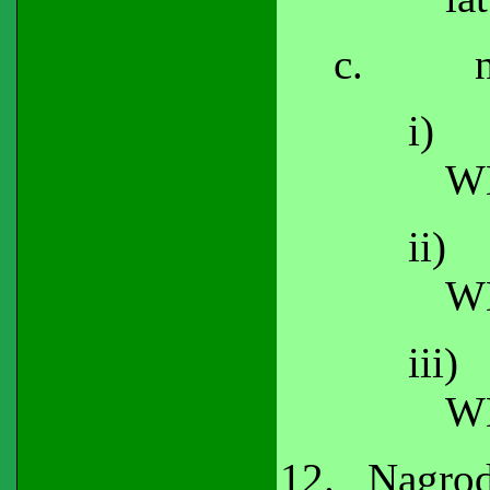
c.
i)
WK
ii)
W
iii)
W
12.
Nagrod