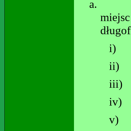
a.
miej
długof
i)
ii)
iii)
iv)
v)