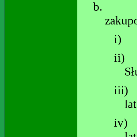
b.
zakupo
i)
ii)
Sł
iii)
lat
iv)
lat