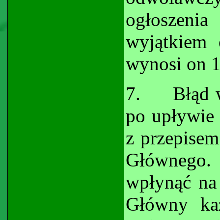
ogłoszeni
wyjątkiem 
wynosi on 1
7.
Błąd 
po upływie 
z przepise
Głównego. 
wpłynąć na
Główny ka