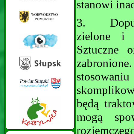
stanowi inac
3.
Dopu
zielone i
Sztuczne 
zabronione
stosow
skomplikow
będą trakto
mogą spow
rozjemczeg