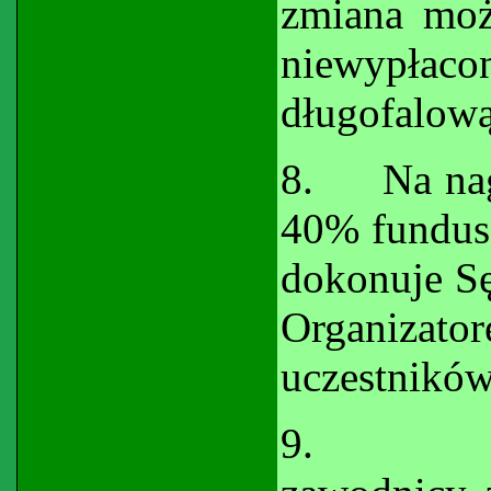
zmiana moż
niewypła
długofalową
8.
Na na
40% fundus
dokonuje S
Organizat
uczestników
9.