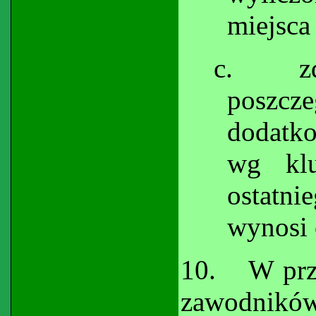
miejsc
c.
z
poszcz
dodatk
wg kl
ostatn
wynosi 
10.
W prz
zawodnik