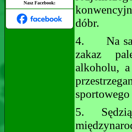
Nasz Facebook:
konwencyj
dóbr.
4.
Na sa
zakaz pal
alkoholu, a
przestrzega
sportowego
5.
Sędzi
międzynar