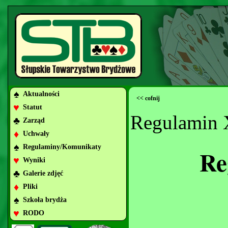
♠
Aktualności
<< cofnij
♥
Statut
Regulamin 
♣
Zarząd
♦
Uchwały
♠
Regulaminy/Komunikaty
Re
♥
Wyniki
♣
Galerie zdjęć
♦
Pliki
♠
Szkoła brydża
♥
RODO