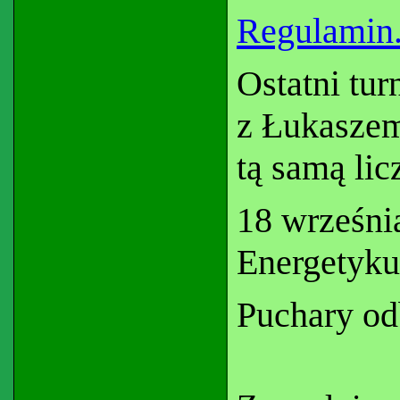
Regulamin
Ostatni tur
z Łukaszem
tą samą li
18 wrześni
Energetyku
Puchary od