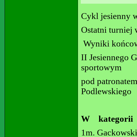
Cykl jesienny 
Ostatni turniej
Wyniki końco
II Jesienneg
sportowym
pod patronate
Podlewskiego
W kategori
1m. Gackowski