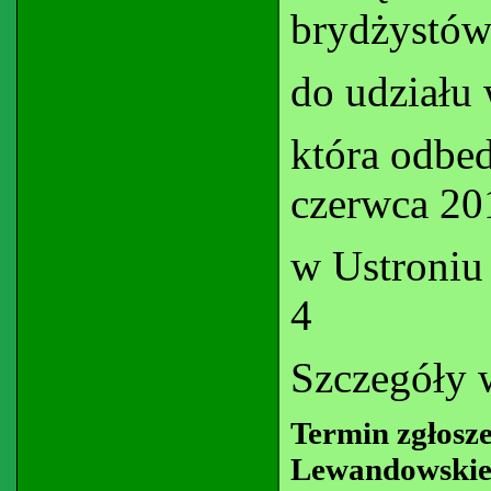
brydżystów
do udziału
która odbed
czerwca 201
w Ustroniu
4
Szczegóły w
Termin zgłosz
Lewandowskieg