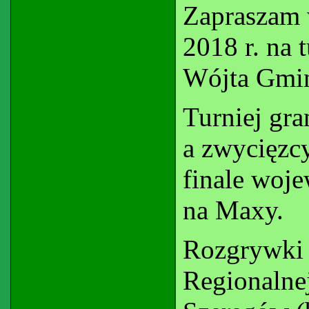
Zapraszam 
2018 r. na 
Wójta Gmin
Turniej gr
a zwycięzcy
finale woj
na Maxy.
Rozgrywki 
Regionalnej