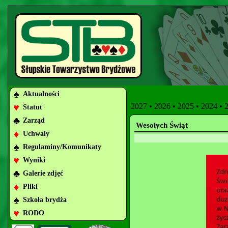
♠
Aktualności
♥
2027
•
2026
•
2025
•
2024
•
Statut
♣
Zarząd
Wesołych Świąt
♦
Uchwały
♠
Regulaminy/Komunikaty
♥
Wyniki
♣
Galerie zdjęć
♦
Pliki
♠
Szkoła brydża
♥
RODO