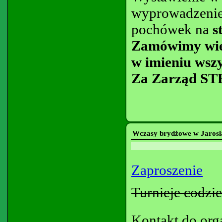
wyprowadzenie
pochówek na
s
Zamówimy wien
w imieniu wszy
Za Zarząd ST
Wczasy brydżowe w Jaros
Zaproszenie
Turnieje codzie
Kontakt do org