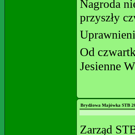
Nagroda ni
przyszły cz
Uprawnieni
Od czwartk
Jesienne W
Brydżowa Majówka STB 2
Zarząd STB