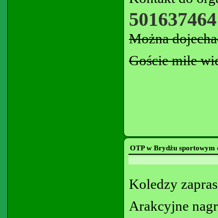
501637464
Można dojechać
Goście mile wid
OTP w Brydżu sportowym o
Koledzy zapras
Arakcyjne nagr