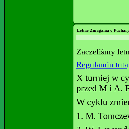
Letnie Zmagania o Puchar
Zaczeliśmy let
Regulamin tutaj
X turniej w 
przed M i A. 
W cyklu zmien
1. M. Tomcze