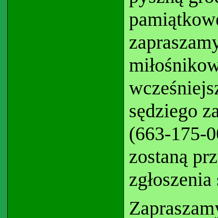
pamiątkowe
zapraszamy
miłośnikow
wcześniejs
sędziego z
(663-175-0
zostaną pr
zgłoszenia 
Zapraszam