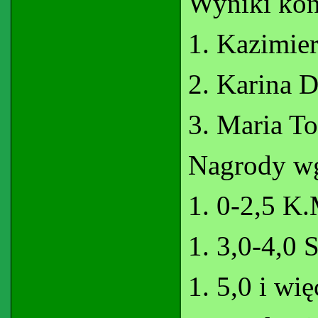
Wyniki ko
1. Kazimie
2. Karina D
3. Maria T
Nagrody 
1. 0-2,5 K
1. 3,0-4,0 
1. 5,0 i wi