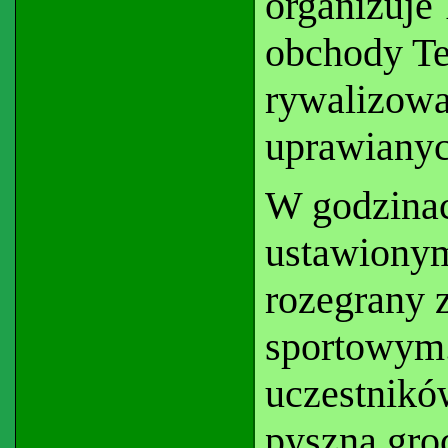
organizuje
obchody Te
rywalizowa
uprawianych
W godzinac
ustawionym
rozegrany z
sportowym.
uczestnik
pyszną gro