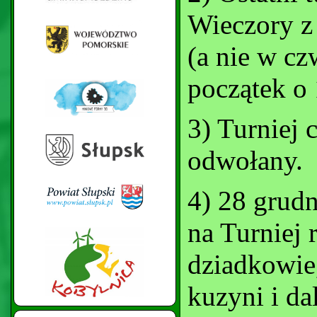
Wieczory z
(a nie w c
początek o 
3) Turniej 
odwołany.
4) 28 grud
na Turniej 
dziadkowie,
kuzyni i da