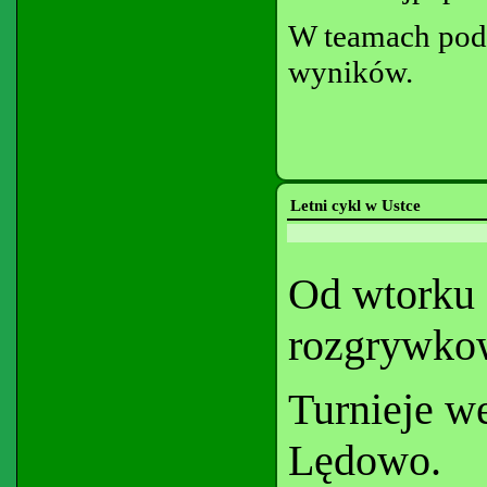
W teamach podo
wyników.
Letni cykl w Ustce
Od wtorku 
rozgrywko
Turnieje w
Lędowo.