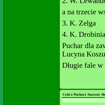
2. W. Lewand
a na trzecie w
3. K. Zelga
4. K. Drobinia
Puchar dla za
Lucyna Kosz
Długie fale w 
Cykl o Puchary Starosty Sł