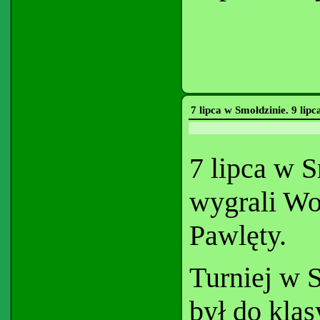
7 lipca w Smołdzinie. 9 lip
7 lipca w S
wygrali Wo
Pawlęty.
Turniej w 
był do klas