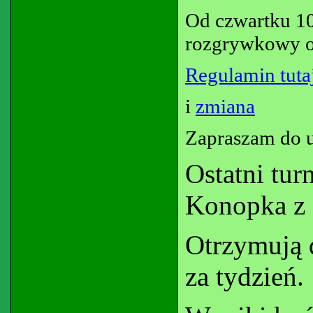
Od czwartku 10
rozgrywkowy o 
Regulamin tutaj
i
zmiana
Zapraszam do u
Ostatni tur
Konopka z 
Otrzymują 
za tydzień.