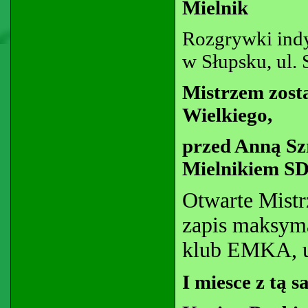
Mielnik
Rozgrywki ind
w Słupsku, ul.
Mistrzem zost
Wielkiego,
przed Anną Sz
Mielnikiem S
Otwarte Mistr
zapis maksyma
klub EMKA, u
I miesce z tą 