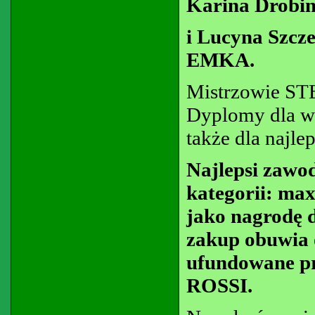
Karina Drobin
i Lucyna Szcz
EMKA.
Mistrzowie STB
Dyplomy dla wi
także dla najle
Najlepsi zawo
kategorii: max
jako nagrodę 
zakup obuwia o
ufundowane pr
ROSSI.