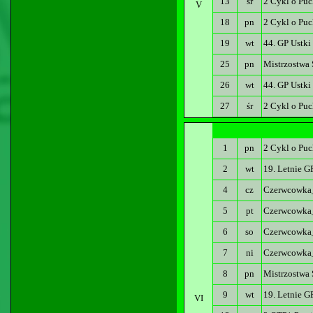
13
śr
2 Cykl o Puc
V
18
pn
2 Cykl o Puc
19
wt
44. GP Ustki
25
pn
Mistrzostwa 
26
wt
44. GP Ustki
27
śr
2 Cykl o Puc
1
pn
2 Cykl o Puc
2
wt
19. Letnie G
4
cz
Czerwcowka
5
pt
Czerwcowka
6
so
Czerwcowka
7
ni
Czerwcowka
8
pn
Mistrzostwa
9
wt
19. Letnie 
VI