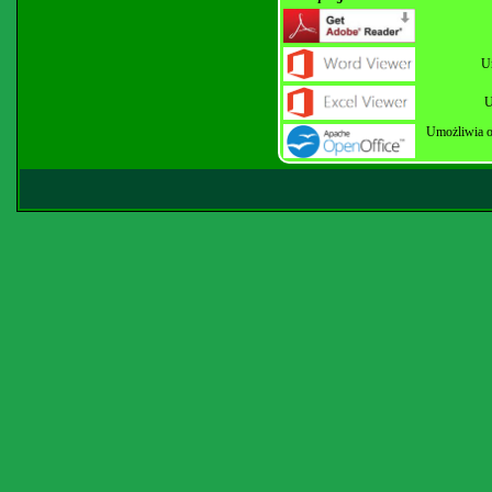
U
U
Umożliwia o