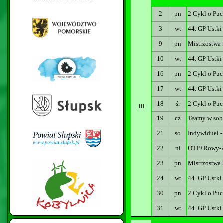
2
pn
2 Cykl o Puc
3
wt
44. GP Ustki
9
pn
Mistrzostwa
10
wt
44. GP Ustki
16
pn
2 Cykl o Puc
17
wt
44. GP Ustki
18
śr
2 Cykl o Puc
III
19
cz
Teamy w sob
21
so
Indywiduel -
22
ni
OTP+Rowy-Z
23
pn
Mistrzostwa 
24
wt
44. GP Ustki
30
pn
2 Cykl o Puc
31
wt
44. GP Ustki