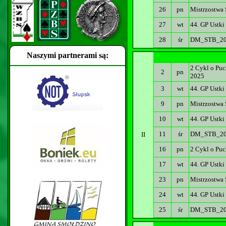
26
pn
Mistrzostwa 
27
wt
44. GP Ustki
28
śr
DM_STB_20
Naszymi partnerami są:
2 Cykl o Puc
2
pn
2025
3
wt
44. GP Ustki
9
pn
Mistrzostwa
10
wt
44. GP Ustki
11
śr
DM_STB_2025
II
16
pn
2 Cykl o Puc
17
wt
44. GP Ustki
23
pn
Mistrzostwa 
24
wt
44. GP Ustki
25
śr
DM_STB_202