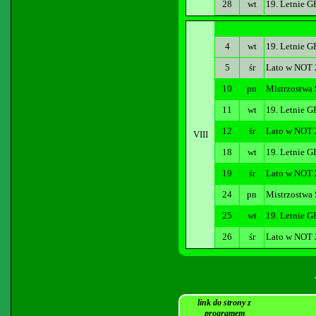
28
wt
19. Letnie G
4
wt
19. Letnie G
5
śr
Lato w NOT
10
pn
Mistrzostwa
11
wt
19. Letnie G
12
śr
Lato w NOT
VIII
18
wt
19. Letnie G
19
śr
Lato w NOT
24
pn
Mistrzostwa 
25
wt
19. Letnie G
26
śr
Lato w NOT
link do strony z
programem