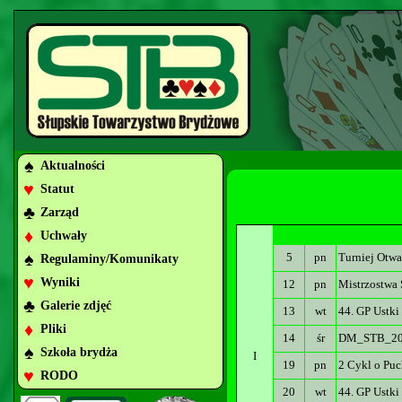
♠
Aktualności
♥
Statut
♣
Zarząd
♦
Uchwały
♠
5
pn
Turniej Otwa
Regulaminy/Komunikaty
♥
Wyniki
12
pn
Mistrzostwa
♣
Galerie zdjęć
13
wt
44. GP Ustki
♦
Pliki
14
śr
DM_STB_20
♠
Szkoła brydża
I
19
pn
2 Cykl o Puc
♥
RODO
20
wt
44. GP Ustki