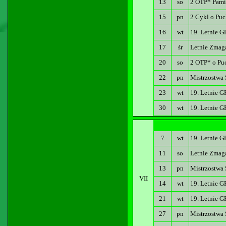
13
so
2 OTP* Pami
15
pn
2 Cykl o Puc
16
wt
19. Letnie G
17
śr
Letnie Zmag
20
so
2 OTP* o Pu
22
pn
Mistrzostwa 
23
wt
19. Letnie G
30
wt
19. Letnie G
7
wt
19. Letnie G
11
so
Letnie Zmag
13
pn
Mistrzostwa
VII
14
wt
19. Letnie G
21
wt
19. Letnie G
27
pn
Mistrzostwa 