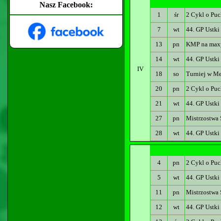
Nasz Facebook:
1
śr
2 Cykl o Puc
7
wt
44. GP Ustki
13
pn
KMP na maxy
14
wt
44. GP Ustki
IV
18
so
Turniej w Me
20
pn
2 Cykl o Puc
21
wt
44. GP Ustki
27
pn
Mistrzostwa 
28
wt
44. GP Ustki
4
pn
2 Cykl o Puc
5
wt
44. GP Ustki
11
pn
Mistrzostwa
12
wt
44. GP Ustki